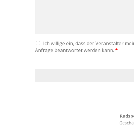
D
Ich willige ein, dass der Veranstalter m
S
Anfrage beantwortet werden kann.
*
G
V
O
-
E
I
N
V
E
R
S
T
Ä
N
D
N
Radspo
I
S
Geschäf
*