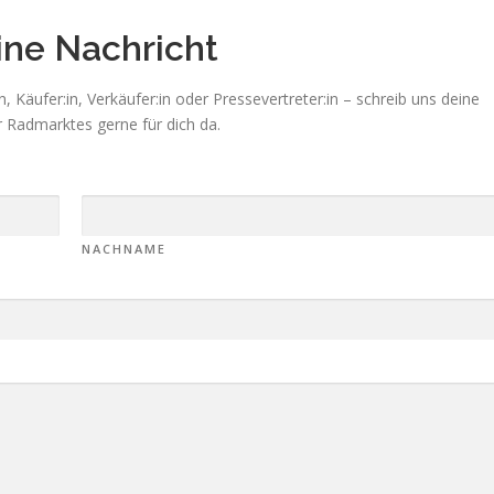
ine Nachricht
, Käufer:in, Verkäufer:in oder Pressevertreter:in – schreib uns deine
r Radmarktes gerne für dich da.
NACHNAME