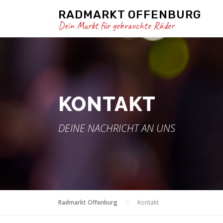
Zum
RADMARKT OFFENBURG
Inhalt
Dein Markt für gebrauchte Räder
springen
KONTAKT
DEINE NACHRICHT AN UNS
Radmarkt Offenburg
Kontakt