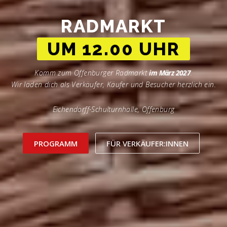
RADMARKT
IN DEINER NÄHE
Komm zum Offenburger Radmarkt
im März 2027
.
Wir laden dich als Verkäufer, Käufer und Besucher herzlich ein.
Eichendorff-Schulturnhalle, Offenburg
PROGRAMM
FÜR VERKÄUFER:INNEN